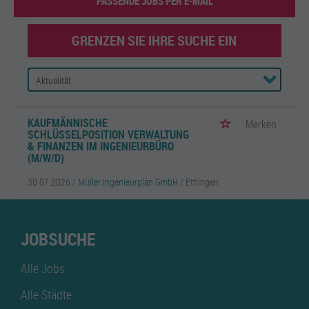
PASSENDE JOBS PER E-MAIL
GRENZEN SIE IHRE SUCHE EIN
KAUFMÄNNISCHE
Merken
SCHLÜSSELPOSITION VERWALTUNG
& FINANZEN IM INGENIEURBÜRO
(M/W/D)
30.07.2026 /
Müller Ingenieurplan GmbH
/ Ettlingen
JOBSUCHE
Alle Jobs
Alle Städte