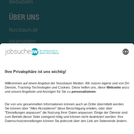
Mediadaten
ÜBER UNS
Nussbaum.de
lokalmatador
kaufinBW
Nussbaum Club
NussbaumID
Nussbaum Medien
de.jobble.org