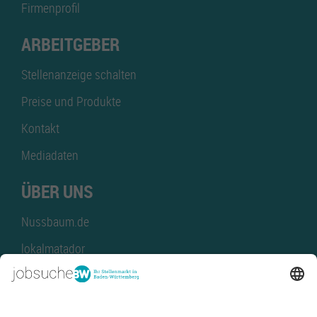
Firmenprofil
ARBEITGEBER
Stellenanzeige schalten
Preise und Produkte
Kontakt
Mediadaten
ÜBER UNS
Nussbaum.de
lokalmatador
kaufinBW
Nussbaum Club