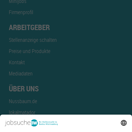
Minijobs
Firmenprofil
ARBEITGEBER
Stellenanzeige schalten
Preise und Produkte
Kontakt
Mediadaten
ÜBER UNS
Nussbaum.de
lokalmatador
kaufinBW