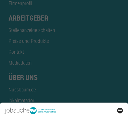
Firmenprofil
ARBEITGEBER
Stellenanzeige schalten
Preise und Produkte
Kontakt
Mediadaten
ÜBER UNS
Nussbaum.de
lokalmatador
kaufinBW
Nussbaum Club