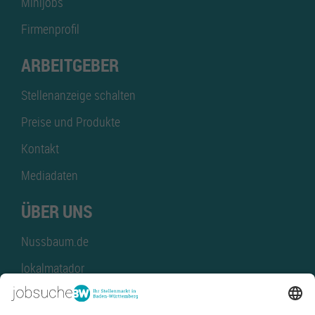
Minijobs
Firmenprofil
ARBEITGEBER
Stellenanzeige schalten
Preise und Produkte
Kontakt
Mediadaten
ÜBER UNS
Nussbaum.de
lokalmatador
kaufinBW