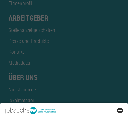
Firmenprofil
ARBEITGEBER
Stellenanzeige schalten
Preise und Produkte
Kontakt
Mediadaten
ÜBER UNS
Nussbaum.de
lokalmatador
kaufinBW
Nussbaum Club