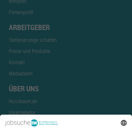
Minijobs
Firmenprofil
ARBEITGEBER
Stellenanzeige schalten
Preise und Produkte
Kontakt
Mediadaten
ÜBER UNS
Nussbaum.de
lokalmatador
kaufinBW