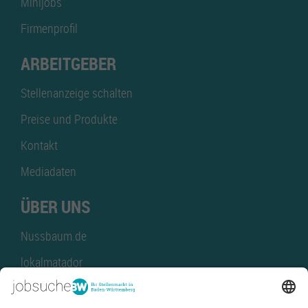
Minijobs
Firmenprofil
ARBEITGEBER
Stellenanzeige schalten
Preise und Produkte
Kontakt
Mediadaten
ÜBER UNS
Nussbaum.de
lokalmatador
kaufinBW