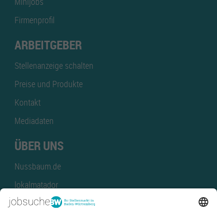
Minijobs
Firmenprofil
ARBEITGEBER
Stellenanzeige schalten
Preise und Produkte
Kontakt
Mediadaten
ÜBER UNS
Nussbaum.de
lokalmatador
kaufinBW