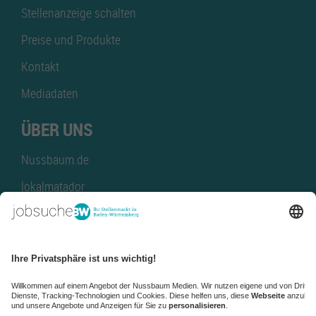
Stellenanzeige schalten
Preise und Produkte
Kontakt
Mediadaten
ÜBER UNS
Nussbaum.de
lokalmatador
kaufinBW
Nussbaum Club
NussbaumID
Nussbaum Medien