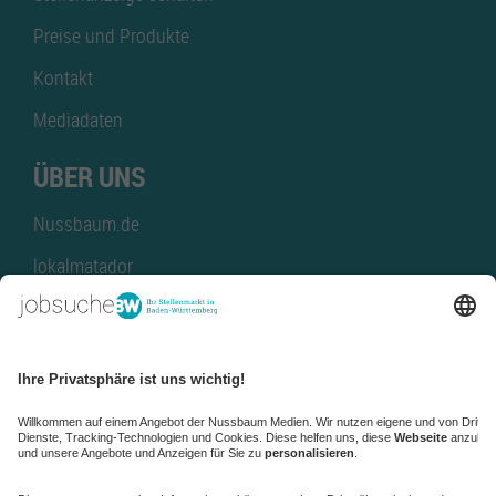
Preise und Produkte
Kontakt
Mediadaten
ÜBER UNS
Nussbaum.de
lokalmatador
kaufinBW
Nussbaum Club
NussbaumID
Nussbaum Medien