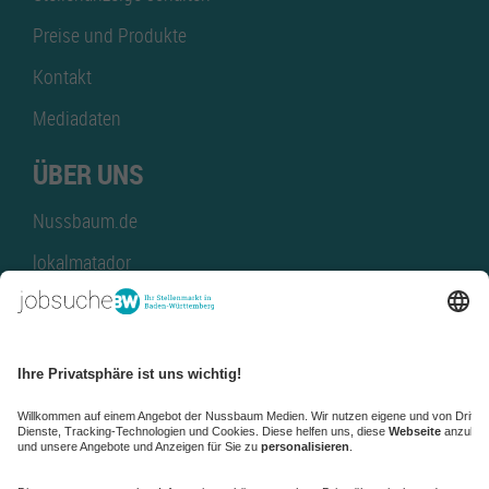
Preise und Produkte
Kontakt
Mediadaten
ÜBER UNS
Nussbaum.de
lokalmatador
kaufinBW
Nussbaum Club
NussbaumID
Nussbaum Medien