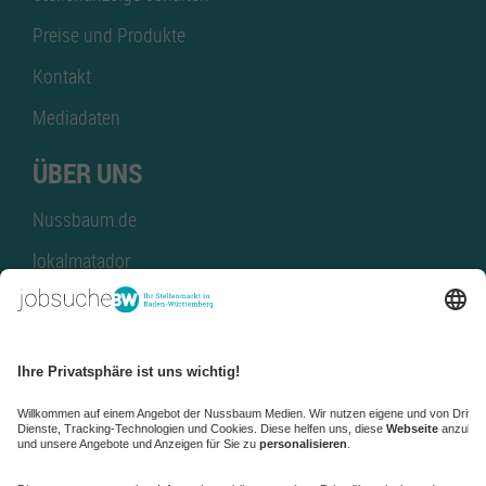
Preise und Produkte
Kontakt
Mediadaten
ÜBER UNS
Nussbaum.de
lokalmatador
kaufinBW
Nussbaum Club
NussbaumID
Nussbaum Medien