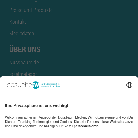
Preise und Produkte
Kontakt
Mediadaten
ÜBER UNS
Nussbaum.de
lokalmatador
kaufinBW
Nussbaum Club
NussbaumID
Nussbaum Medien