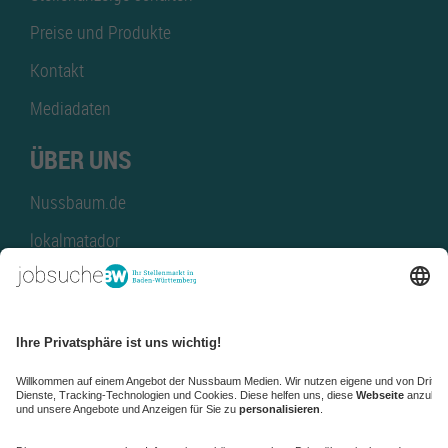
Preise und Produkte
Kontakt
Mediadaten
ÜBER UNS
Nussbaum.de
lokalmatador
kaufinBW
Nussbaum Club
NussbaumID
Nussbaum Medien