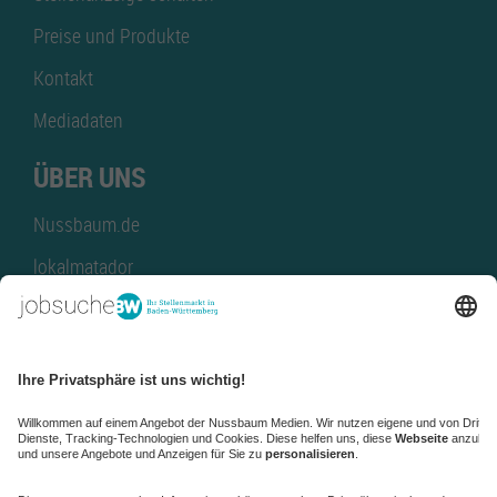
Preise und Produkte
Kontakt
Mediadaten
ÜBER UNS
Nussbaum.de
lokalmatador
kaufinBW
Nussbaum Club
NussbaumID
Nussbaum Medien