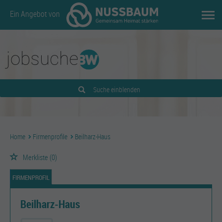
Ein Angebot von
Suche einblenden
Home
Firmenprofile
Beilharz-Haus
Merkliste
(0)
FIRMENPROFIL
Beilharz-Haus