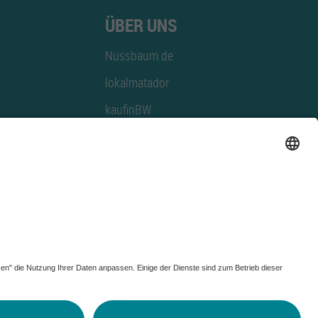
ÜBER UNS
Nussbaum.de
lokalmatador
kaufinBW
Nussbaum Club
NussbaumID
Nussbaum Medien