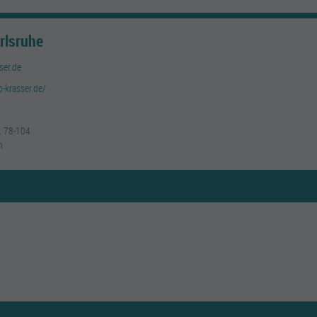
rlsruhe
ser.de
-krasser.de/
. 78-104
n