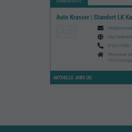
FIRMENPROFIL
Auto Krasser | Standort LK Ka
info@auto-kras
http://www.auto
07243 57900
Pforzheimer Str
76275 Ettlinge
AKTUELLE JOBS (
0
)