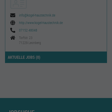
info@kogel-haustechnik.de
http://www.kogel-haustechnik.de
07152 48048
Torfstr. 23
71229 Leonberg
AKTUELLE JOBS (
0
)