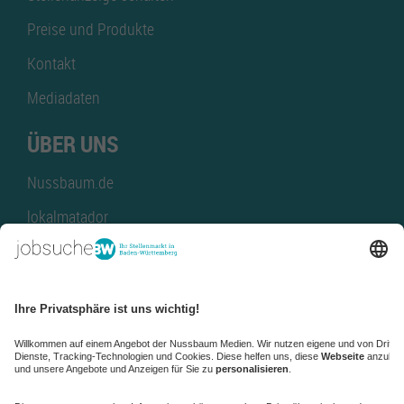
Preise und Produkte
Kontakt
Mediadaten
ÜBER UNS
Nussbaum.de
lokalmatador
kaufinBW
Nussbaum Club
NussbaumID
Nussbaum Medien