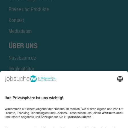
Preise und Produkte
Kontakt
Mediadaten
ÜBER UNS
Nussbaum.de
lokalmatador
kaufinBW
Nussbaum Club
NussbaumID
Nussbaum Medien