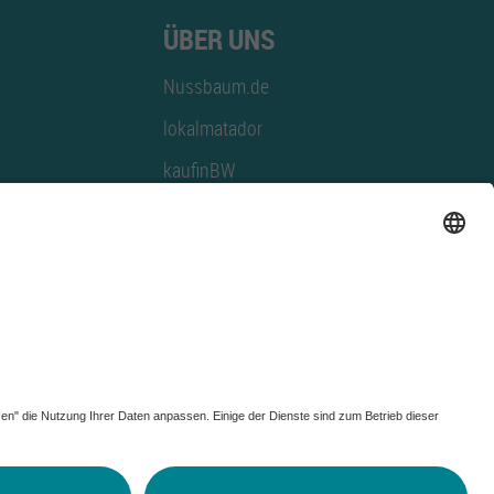
ÜBER UNS
Nussbaum.de
lokalmatador
kaufinBW
Nussbaum Club
NussbaumID
Nussbaum Medien