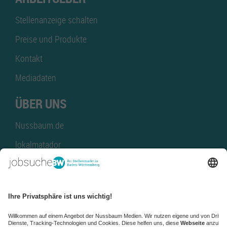
Stellenanzeige schalten
Preise und Produkte
Kontakt
Mediadaten
ÜBER UNS
Nussbaum.de
lokalmatador
kaufinBW
Nussbaum Club
NussbaumID
Nussbaum Medien