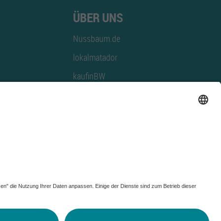
ÜBER UNS
Nussbaum.de
lokalmatador
kaufinBW
Nussbaum Club
NussbaumID
Nussbaum Medien