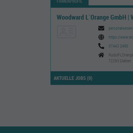
FIRMENPROFIL
Woodward L`Orange GmbH | W
personalwesen
https://www.w
07443 2490
Rudolf-L'Orange
72293 Glatten
AKTUELLE JOBS (
0
)