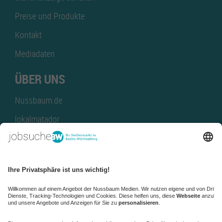
Preise und Produkte
Kontakt
Mediadaten
ÜBER UNS
Nussbaum.de
lokalmatador
kaufinBW
Nussbaum Club
NussbaumID
Nussbaum Medien