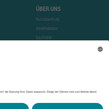
ÜBER UNS
Nussbaum.de
lokalmatador
kaufinBW
Nussbaum Club
NussbaumID
Nussbaum Medien