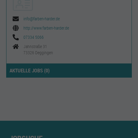
info@farben-harder.de
http://www.farben-harder.de
07334 5066
Jahnstraße 31
73326 Deggingen
AKTUELLE JOBS (
0
)