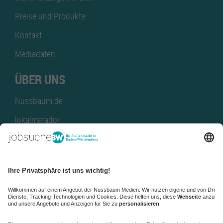
Preise und Produkte
Kontakt
Mediadaten
ÜBER UNS
Nussbaum.de
lokalmatador
kaufinBW
Nussbaum Club
NussbaumID
Nussbaum Medien