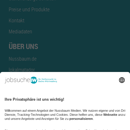
Preise und Produkte
Kontakt
Mediadaten
ÜBER UNS
Nussbaum.de
lokalmatador
kaufinBW
Nussbaum Club
NussbaumID
Nussbaum Medien