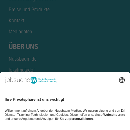
Preise und Produkte
Kontakt
Mediadaten
ÜBER UNS
Nussbaum.de
lokalmatador
kaufinBW
Nussbaum Club
NussbaumID
Nussbaum Medien