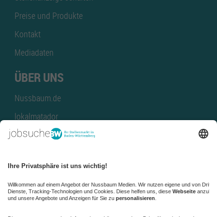
Preise und Produkte
Kontakt
Mediadaten
ÜBER UNS
Nussbaum.de
lokalmatador
kaufinBW
Nussbaum Club
NussbaumID
Nussbaum Medien