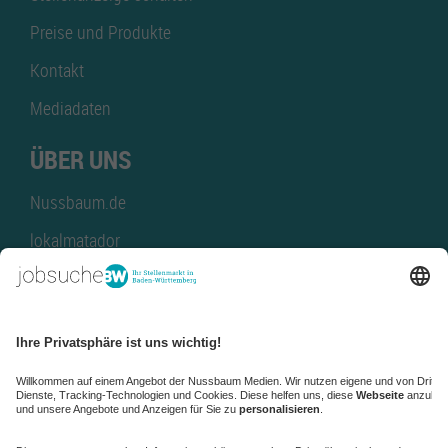
Preise und Produkte
Kontakt
Mediadaten
ÜBER UNS
Nussbaum.de
lokalmatador
kaufinBW
Nussbaum Club
NussbaumID
Nussbaum Medien