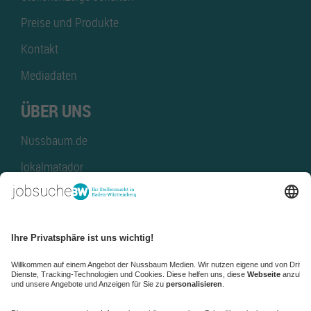
Preise und Produkte
Kontakt
Mediadaten
ÜBER UNS
Nussbaum.de
lokalmatador
kaufinBW
Nussbaum Club
NussbaumID
Nussbaum Medien