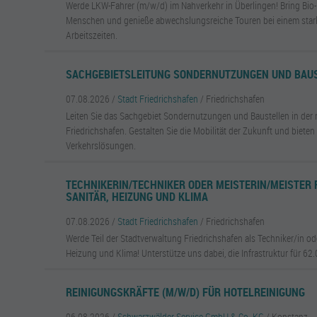
Werde LKW-Fahrer (m/w/d) im Nahverkehr in Überlingen! Bring Bio
Menschen und genieße abwechslungsreiche Touren bei einem star
Arbeitszeiten.
SACHGEBIETSLEITUNG SONDERNUTZUNGEN UND BAU
07.08.2026 /
Stadt Friedrichshafen
/ Friedrichshafen
Leiten Sie das Sachgebiet Sondernutzungen und Baustellen in de
Friedrichshafen. Gestalten Sie die Mobilität der Zukunft und bieten
Verkehrslösungen.
TECHNIKERIN/TECHNIKER ODER MEISTERIN/MEISTER 
SANITÄR, HEIZUNG UND KLIMA
07.08.2026 /
Stadt Friedrichshafen
/ Friedrichshafen
Werde Teil der Stadtverwaltung Friedrichshafen als Techniker/in ode
Heizung und Klima! Unterstütze uns dabei, die Infrastruktur für 62
REINIGUNGSKRÄFTE (M/W/D) FÜR HOTELREINIGUNG
06.08.2026 /
Schwarzwälder Service GmbH & Co. KG
/ Konstanz