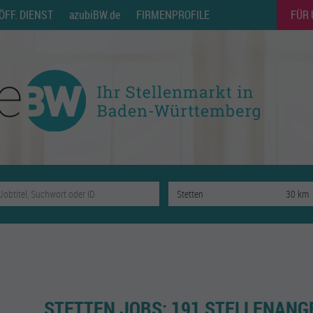
ÖFF. DIENST
azubiBW.de
FIRMENPROFILE
FÜR
STETTEN JOBS:
191 STELLENANG