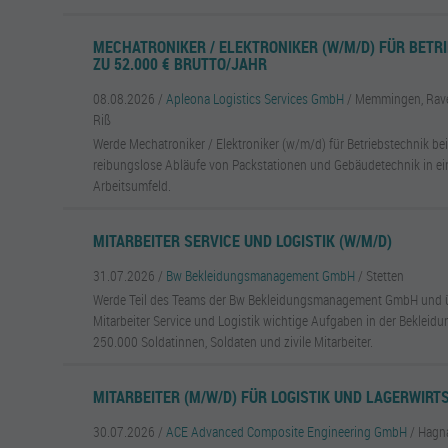
MECHATRONIKER / ELEKTRONIKER (W/M/D) FÜR BETRI
ZU 52.000 € BRUTTO/JAHR
08.08.2026 /
Apleona Logistics Services GmbH
/ Memmingen, Rave
Riß
Werde Mechatroniker / Elektroniker (w/m/d) für Betriebstechnik be
reibungslose Abläufe von Packstationen und Gebäudetechnik in e
Arbeitsumfeld.
MITARBEITER SERVICE UND LOGISTIK (W/M/D)
31.07.2026 /
Bw Bekleidungsmanagement GmbH
/ Stetten
Werde Teil des Teams der Bw Bekleidungsmanagement GmbH und üb
Mitarbeiter Service und Logistik wichtige Aufgaben in der Bekleid
250.000 Soldatinnen, Soldaten und zivile Mitarbeiter.
MITARBEITER (M/W/D) FÜR LOGISTIK UND LAGERWIR
30.07.2026 /
ACE Advanced Composite Engineering GmbH
/ Hagn