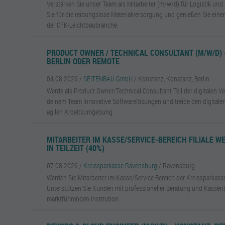
Verstärken Sie unser Team als Mitarbeiter (m/w/d) für Logistik und
Sie für die reibungslose Materialversorgung und genießen Sie einen
der CFK-Leichtbaubranche.
PRODUCT OWNER / TECHNICAL CONSULTANT (M/W/D) 
BERLIN ODER REMOTE
04.08.2026 /
SEITENBAU GmbH
/ Konstanz, Konstanz, Berlin
Werde als Product Owner/Technical Consultant Teil der digitalen Ve
deinem Team innovative Softwarelösungen und treibe den digitalen
agilen Arbeitsumgebung.
MITARBEITER IM KASSE/SERVICE-BEREICH FILIALE W
IN TEILZEIT (40%)
07.08.2026 /
Kreissparkasse Ravensburg
/ Ravensburg
Werden Sie Mitarbeiter im Kasse/Service-Bereich der Kreissparkasse
Unterstützen Sie Kunden mit professioneller Beratung und Kassentä
marktführenden Institution.