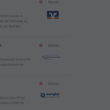
Merken
ftlichen Kunden in
 bei der Volksbank eG
ie von flexiblem
%
Merken
hbearbeiter (m/w/d) für
reizeitstandorte am
Merken
lte die Zukunft der
miliären Umfeld mit