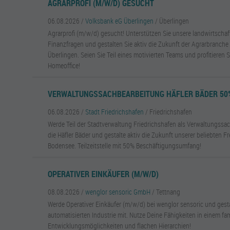
AGRARPROFI (M/W/D) GESUCHT
06.08.2026 /
Volksbank eG Überlingen
/ Überlingen
Agrarprofi (m/w/d) gesucht! Unterstützen Sie unsere landwirtscha
Finanzfragen und gestalten Sie aktiv die Zukunft der Agrarbranche
Überlingen. Seien Sie Teil eines motivierten Teams und profitieren S
Homeoffice!
VERWALTUNGSSACHBEARBEITUNG HÄFLER BÄDER 50
06.08.2026 /
Stadt Friedrichshafen
/ Friedrichshafen
Werde Teil der Stadtverwaltung Friedrichshafen als Verwaltungssac
die Häfler Bäder und gestalte aktiv die Zukunft unserer beliebten F
Bodensee. Teilzeitstelle mit 50% Beschäftigungsumfang!
OPERATIVER EINKÄUFER (M/W/D)
08.08.2026 /
wenglor sensoric GmbH
/ Tettnang
Werde Operativer Einkäufer (m/w/d) bei wenglor sensoric und gesta
automatisierten Industrie mit. Nutze Deine Fähigkeiten in einem fa
Entwicklungsmöglichkeiten und flachen Hierarchien!