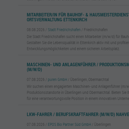
MITARBEITER/IN FÜR BAUHOF- & HAUSMEISTERDIENS
ORTSVERWALTUNG ETTENKIRCH
08.08.2026 /
Stadt Friedrichshafen
/ Friedrichshafen
Die Stadt Friedrichshafen sucht einen Mitarbeiter (m/w/d) für Bau
Gestalten Sie die Lebensqualität in Ettenkirch aktiv mit und profitier
Entwicklungsmöglichkeiten und einem sicheren Arbeitsplatz.
MASCHINEN- UND ANLAGENFÜHRER / PRODUKTIONSM
(M/W/D)
07.08.2026 /
puren GmbH
/ Überlingen, Obermarchtal
Wir suchen einen engagierten Maschinen- und Anlagenführer (m/w
Produktionsstandorte in Überlingen und Obermarchtal. Bieten Sie
für eine verantwortungsvolle Position in einem innovativen Unter
LKW-FAHRER / BERUFSKRAFTFAHRER (M/W/D) NAHV
07.08.2026 /
EPOS Bio Partner Süd GmbH
/ Überlingen