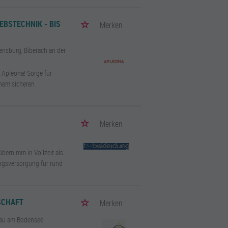
EBSTECHNIK - BIS
Merken
nsburg, Biberach an der
i Apleona! Sorge für
inem sicheren
Merken
ernimm in Vollzeit als
ungsversorgung für rund
TSCHAFT
Merken
au am Bodensee