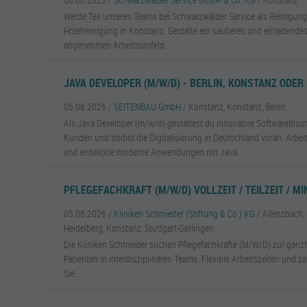
Werde Teil unseres Teams bei Schwarzwälder Service als Reinigungs
Hotelreinigung in Konstanz. Gestalte ein sauberes und einladende
angenehmen Arbeitsumfeld.
JAVA DEVELOPER (M/W/D) - BERLIN, KONSTANZ ODER
06.08.2026 /
SEITENBAU GmbH
/ Konstanz, Konstanz, Berlin
Als Java Developer (m/w/d) gestaltest du innovative Softwarelösun
Kunden und treibst die Digitalisierung in Deutschland voran. Arbei
und entwickle moderne Anwendungen mit Java.
PFLEGEFACHKRAFT (M/W/D) VOLLZEIT / TEILZEIT / MI
05.08.2026 /
Kliniken Schmieder (Stiftung & Co.) KG
/ Allensbach,
Heidelberg, Konstanz, Stuttgart-Gerlingen
Die Kliniken Schmieder suchen Pflegefachkräfte (M/W/D) zur ganz
Patienten in interdisziplinären Teams. Flexible Arbeitszeiten und za
Sie.