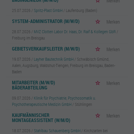
BAUINGENIEUR (M/W/D)
Merken
25.07.2026 /
Spritz-Plast GmbH
/ Laufenburg (Baden)
SYSTEM-ADMINISTRATOR (M/W/D)
Merken
28.07.2026 /
MVZ Clotten Labor Dr. Haas, Dr. Raif & Kollegen GbR
/
Freiburg im Breisgau
GEBIETSVERKAUFSLEITER (M/W/D)
Merken
19.07.2026 /
Layher Bautechnik GmbH
/ Schwäbisch Gmünd,
Aalen, Augsburg, Waldshut-Tiengen, Freiburg im Breisgau, Baden-
Baden
MITARBEITER (M/W/D)
Merken
BÄDERABTEILUNG
09.07.2026 /
Klinik für Psychiatrie, Psychosomatik u.
Psychotherapeutische Medizin GmbH
/ Stühlingen
KAUFMÄNNISCHER
Merken
MONTAGEASSISTENT (W/M/D)
18.07.2026 /
Stahlbau Schauenberg GmbH
/ Kirchzarten bei