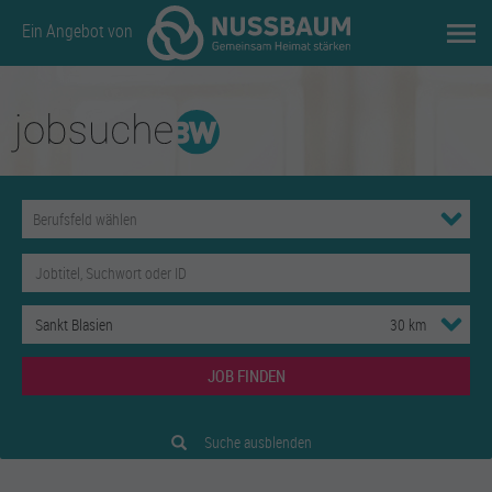
Ein Angebot von
JOB FINDEN
Suche ausblenden