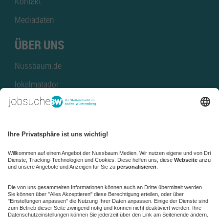
Kontakt
Mediadaten
ÜBER UNS
Nussbaum.de
lokalmatador
kaufinBW
Nussbaum Club
NussbaumID
Nussbaum Medien
de.jobble.org