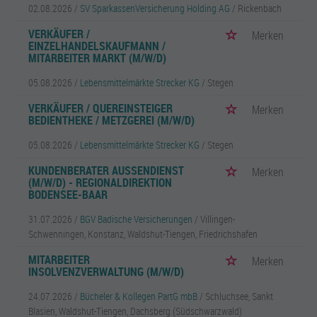
02.08.2026 /
SV SparkassenVersicherung Holding AG
/ Rickenbach
VERKÄUFER /
Merken
EINZELHANDELSKAUFMANN /
MITARBEITER MARKT (M/W/D)
05.08.2026 /
Lebensmittelmärkte Strecker KG
/ Stegen
VERKÄUFER / QUEREINSTEIGER
Merken
BEDIENTHEKE / METZGEREI (M/W/D)
05.08.2026 /
Lebensmittelmärkte Strecker KG
/ Stegen
KUNDENBERATER AUSSENDIENST (
Merken
M/W/D) - REGIONALDIREKTION B
ODENSEE-BAAR
31.07.2026 /
BGV Badische Versicherungen
/ Villingen-
Schwenningen, Konstanz, Waldshut-Tiengen, Friedrichshafen
MITARBEITER
Merken
INSOLVENZVERWALTUNG (M/W/D)
24.07.2026 /
Bücheler & Kollegen PartG mbB
/ Schluchsee, Sankt
Blasien, Waldshut-Tiengen, Dachsberg (Südschwarzwald)