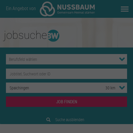
Ein Angebot von
JOB FINDEN
Suche ausblenden