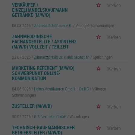
VERKÄUFER /
Merken
EINZELHANDELSKAUFMANN
GETRÄNKE (M/W/D)
06.08.2026 /
Andreas Schönauer e.K.
/ Villingen-Schwenningen
ZAHNMEDIZINISCHE
Merken
FACHANGESTELLTE / ASSISTENZ
(M/W/D) VOLLZEIT / TEILZEIT
23.07.2026 /
Zahnarztpraxis Dr. Klaus Sebastian
/ Spaichingen
MARKETING REFERENT (M/W/D)
Merken
SCHWERPUNKT ONLINE-
KOMMUNIKATION
04.08.2026 /
Helios Ventilatoren GmbH + Co KG
/ Villingen-
Schwenningen
ZUSTELLER (M/W/D)
Merken
30.07.2026 /
G.S. Vertriebs GmbH
/ Wurmlingen
TECHNISCH-KAUFMÄNNISCHER
Merken
BETRIEBSLEITER (M/W/D)