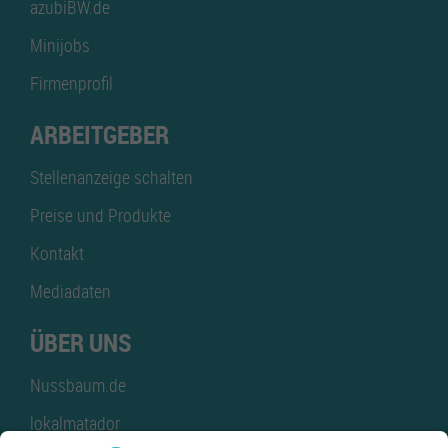
azubiBW.de
Minijobs
Firmenprofil
ARBEITGEBER
Stellenanzeige schalten
Preise und Produkte
Kontakt
Mediadaten
ÜBER UNS
Nussbaum.de
lokalmatador