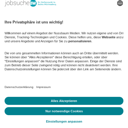
kaufinBW
Nussbaum Club
NussbaumID
Nussbaum Medien
de.jobble.org
AGB
Datenschutz
Datenschutz-Einstellungen ändern
Impressum