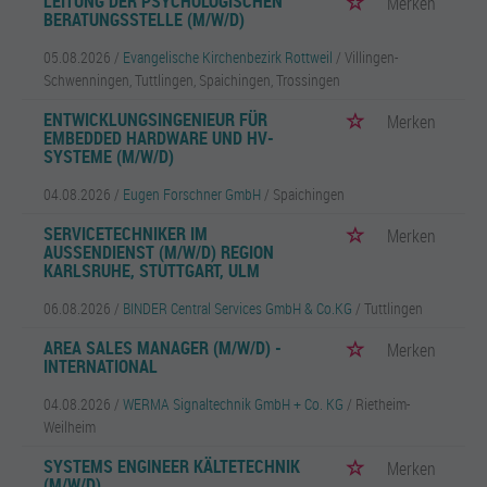
LEITUNG DER PSYCHOLOGISCHEN
Merken
BERATUNGSSTELLE (M/W/D)
05.08.2026 /
Evangelische Kirchenbezirk Rottweil
/ Villingen-
Schwenningen, Tuttlingen, Spaichingen, Trossingen
ENTWICKLUNGSINGENIEUR FÜR
Merken
EMBEDDED HARDWARE UND HV-
SYSTEME (M/W/D)
04.08.2026 /
Eugen Forschner GmbH
/ Spaichingen
SERVICETECHNIKER IM
Merken
AUSSENDIENST (M/W/D) REGION K
ARLSRUHE, STUTTGART, ULM
06.08.2026 /
BINDER Central Services GmbH & Co.KG
/ Tuttlingen
AREA SALES MANAGER (M/W/D) -
Merken
INTERNATIONAL
04.08.2026 /
WERMA Signaltechnik GmbH + Co. KG
/ Rietheim-
Weilheim
SYSTEMS ENGINEER KÄLTETECHNIK
Merken
(M/W/D)