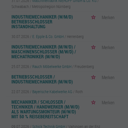
31.07.2026 /
Maschinenfabrik NIEHOFF GmbH & Co. KG
/
Schwabach / Metropolregion Nürnberg
INDUSTRIEMECHANIKER (W/M/D)
Merken
BETRIEBSSCHLOSSER
INSTANDHALTUNG
30.07.2026 /
E. Epple & Co. GmbH
/ Herrenberg
INDUSTRIEMECHANIKER (M/W/D) /
Merken
MASCHINENSCHLOSSER (M/W/D) /
MECHATRONIKER (M/W/D)
25.07.2026 /
Rauch Möbelwerke GmbH
/ Freudenberg
BETRIEBSSCHLOSSER /
Merken
INDUSTRIEMECHANIKER (M/W/D)
22.07.2026 /
Bayerische Kabelwerke AG
/ Roth
MECHANIKER / SCHLOSSER /
Merken
TECHNIKER / HANDWERKER (M/W/D)
ALS WARTUNGSMONTEUR (M/W/D)
MIT 50 % REISEBEREITSCHAFT
09.07.2026 /
Schick Technik GmbH
/ Vaihingen an der Enz