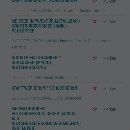
KRAFTWERKER:IN / SCHLOSSER:IN
Merken
04.08.2026 /
Verbund AG
/ Braunau am Inn, Simbach am Inn
MEISTER (M/W/D) FÜR METALLBAU /
Merken
KONSTRUKTIONSMECHANIK /
SCHLOSSER
04.08.2026 /
PM Pfanzelt Maschinenbau GmbH
/ Rettenbach am
Auerberg
INDUSTRIEMECHANIKER /
Merken
SCHLOSSER (M/W/D)
INSTANDHALTUNG
01.08.2026 /
Teclac Werner GmbH
/ Fulda
KRAFTWERKER:IN / SCHLOSSER:IN
Merken
29.07.2026 /
Verbund AG
/ Ebbs, Oberaudorf
MECHATRONIKER/
Merken
ELEKTRIKER/SCHLOSSER (M/W/D)
ALS
INSTANDHALTER/ANLAGENMECHANI
KER (M/W/D)