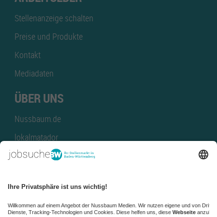
Stellenanzeige schalten
Preise und Produkte
Kontakt
Mediadaten
ÜBER UNS
Nussbaum.de
lokalmatador
kaufinBW
Nussbaum Club
NussbaumID
Nussbaum Medien