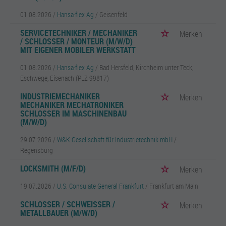
01.08.2026 /
Hansa-flex Ag
/ Geisenfeld
SERVICETECHNIKER / MECHANIKER
Merken
/ SCHLOSSER / MONTEUR (M/W/D)
MIT EIGENER MOBILER WERKSTATT
01.08.2026 /
Hansa-flex Ag
/ Bad Hersfeld, Kirchheim unter Teck,
Eschwege, Eisenach (PLZ 99817)
INDUSTRIEMECHANIKER
Merken
MECHANIKER MECHATRONIKER
SCHLOSSER IM MASCHINENBAU
(M/W/D)
29.07.2026 /
W&K Gesellschaft für Industrietechnik mbH
/
Regensburg
LOCKSMITH (M/F/D)
Merken
19.07.2026 /
U.S. Consulate General Frankfurt
/ Frankfurt am Main
SCHLOSSER / SCHWEISSER / M
Merken
ETALLBAUER (M/W/D)