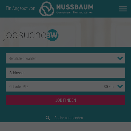
Ein Angebot von
JOB FINDEN
Suche ausblenden