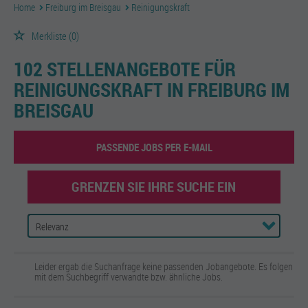
Home
Freiburg im Breisgau
Reinigungskraft
Merkliste
(0)
102 STELLENANGEBOTE FÜR
REINIGUNGSKRAFT IN FREIBURG IM
BREISGAU
PASSENDE JOBS PER E-MAIL
GRENZEN SIE IHRE SUCHE EIN
Leider ergab die Suchanfrage keine passenden Jobangebote. Es folgen
mit dem Suchbegriff verwandte bzw. ähnliche Jobs.