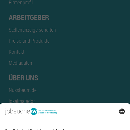
Firmenprofil
ARBEITGEBER
Stellenanzeige schalten
Preise und Produkte
Kontakt
Mediadaten
ÜBER UNS
Nussbaum.de
lokalmatador
kaufinBW
Nussbaum Club