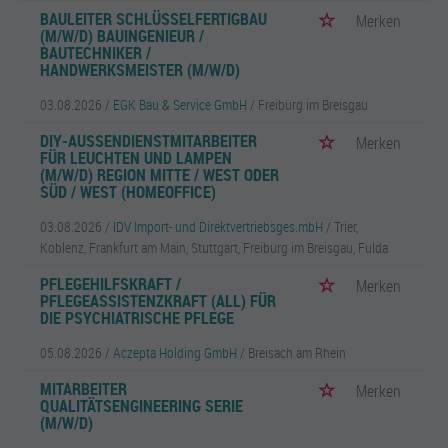
BAULEITER SCHLÜSSELFERTIGBAU
Merken
(M/W/D) BAUINGENIEUR /
BAUTECHNIKER /
HANDWERKSMEISTER (M/W/D)
03.08.2026 /
EGK Bau & Service GmbH
/ Freiburg im Breisgau
DIY-AUSSENDIENSTMITARBEITER F
Merken
ÜR LEUCHTEN UND LAMPEN (
M/W/D) REGION MITTE / WEST ODER S
ÜD / WEST (HOMEOFFICE)
03.08.2026 /
IDV Import- und Direktvertriebsges.mbH
/ Trier,
Koblenz, Frankfurt am Main, Stuttgart, Freiburg im Breisgau, Fulda
PFLEGEHILFSKRAFT /
Merken
PFLEGEASSISTENZKRAFT (ALL) FÜR
DIE PSYCHIATRISCHE PFLEGE
05.08.2026 /
Aczepta Holding GmbH
/ Breisach am Rhein
MITARBEITER
Merken
QUALITÄTSENGINEERING SERIE
(M/W/D)