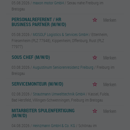
05.08.2026 /
maxon motor GmbH
/ Sexau nahe Freiburg im
Breisgau
PERSONALREFERENT / HR
Merken
BUSINESS PARTNER (M/W/D)
05.08.2026 /
MOSOLF Logistics & Services GmbH
/ Ettenheim,
Friesenheim (PLZ 77948), Kippenheim, Offenburg, Rust (PLZ
77977)
SOUS CHEF (M/W/D)
Merken
03.08.2026 /
Augustinum Seniorenresidenz Freiburg
/ Freiburg im
Breisgau
SERVICEMONTEUR (M/W/D)
Merken
02.08.2026 /
Strautmann Umwelttechnik GmbH
/ Kassel, Fulda,
Bad Hersfeld, Villingen-Schwenningen, Freiburg im Breisgau
MITARBEITER SPULENFERTIGUNG
Merken
(M/W/D)
04.08.2026 /
Heinzmann GmbH & Co. KG
/ Schönau im