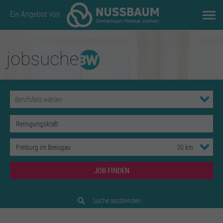
Ein Angebot von
JOB FINDEN
Suche ausblenden