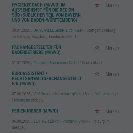
HYGIENECOACH (M/W/D) IM
Merken
AUSSENDIENST FÜR DIE REGION S
ÜD (SÜDLICHER TEIL VON BAYERN U
ND VON BADEN-WÜRTTEMBERG)
30.07.2026 /
DR.SCHNELL GmbH & Co. KGaA
/ Stuttgart, Freiburg
im Breisgau, Augsburg, Friedrichshafen, Ulm
FACHANGESTELLTER FÜR
Merken
BÄDERBETRIEBE (M/W/D)
31.07.2026 /
Poseidon Bäderdienst GmbH
/ Deutschland
BÜROASSISTENZ /
Merken
RECHTSANWALTSFACHANGESTELLT
E/N (M/W/D)
07.08.2026 /
VdK Sozialrechtsschutz gGmbH Baden-Württemberg
/
Freiburg im Breisgau
FERIENJOBBER (M/W/D)
Merken
06.08.2026 /
ZENTNER Elektrik-Mechanik GmbH
/ Freiburg im
Breisgau