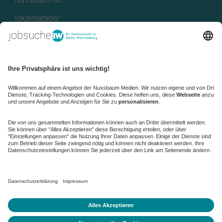
lokalmatador
kaufinBW
Nussbaum Club
NussbaumID
Nussbaum Medien
de.jobble.org
AGB
Datenschutz