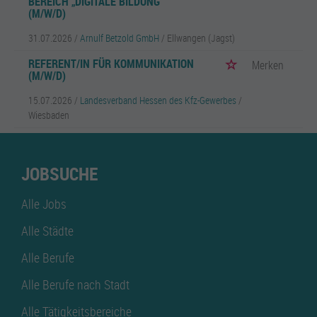
BEREICH „DIGITALE BILDUNG“
(M/W/D)
31.07.2026 /
Arnulf Betzold GmbH
/ Ellwangen (Jagst)
REFERENT/IN FÜR KOMMUNIKATION
Merken
(M/W/D)
15.07.2026 /
Landesverband Hessen des Kfz-Gewerbes
/
Wiesbaden
JOBSUCHE
Alle Jobs
Alle Städte
Alle Berufe
Alle Berufe nach Stadt
Alle Tätigkeitsbereiche