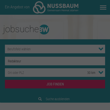
Ein Angebot von
JOB FINDEN
Suche ausblenden