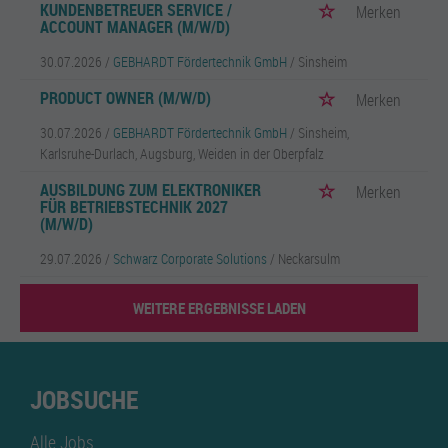
KUNDENBETREUER SERVICE /
Merken
ACCOUNT MANAGER (M/W/D)
30.07.2026 /
GEBHARDT Fördertechnik GmbH
/ Sinsheim
PRODUCT OWNER (M/W/D)
Merken
30.07.2026 /
GEBHARDT Fördertechnik GmbH
/ Sinsheim,
Karlsruhe-Durlach, Augsburg, Weiden in der Oberpfalz
AUSBILDUNG ZUM ELEKTRONIKER
Merken
FÜR BETRIEBSTECHNIK 2027
(M/W/D)
29.07.2026 /
Schwarz Corporate Solutions
/ Neckarsulm
WEITERE ERGEBNISSE LADEN
JOBSUCHE
Alle Jobs