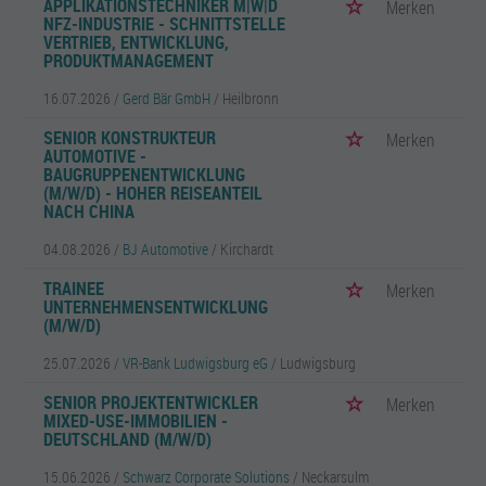
APPLIKATIONSTECHNIKER M|W|D
Merken
NFZ-INDUSTRIE - SCHNITTSTELLE
VERTRIEB, ENTWICKLUNG,
PRODUKTMANAGEMENT
16.07.2026 /
Gerd Bär GmbH
/ Heilbronn
SENIOR KONSTRUKTEUR
Merken
AUTOMOTIVE -
BAUGRUPPENENTWICKLUNG
(M/W/D) - HOHER REISEANTEIL
NACH CHINA
04.08.2026 /
BJ Automotive
/ Kirchardt
TRAINEE
Merken
UNTERNEHMENSENTWICKLUNG
(M/W/D)
25.07.2026 /
VR-Bank Ludwigsburg eG
/ Ludwigsburg
SENIOR PROJEKTENTWICKLER
Merken
MIXED-USE-IMMOBILIEN -
DEUTSCHLAND (M/W/D)
15.06.2026 /
Schwarz Corporate Solutions
/ Neckarsulm