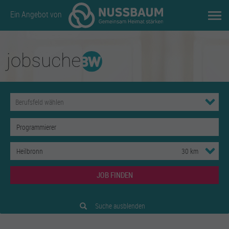
Ein Angebot von
JOB FINDEN
Suche ausblenden