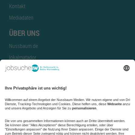
Kontakt
Mediadaten
ÜBER UNS
Nussbaum.de
lokalmatador
kaufinBW
Nussbaum Club
NussbaumID
Nussbaum Medien
de.jobble.org