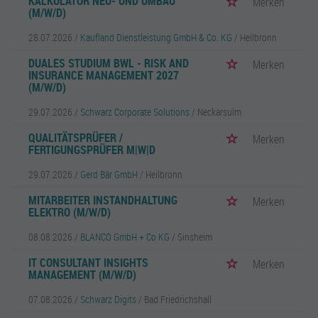
KALKULATOR NEU- UND UMBAU
Merken
(M/W/D)
28.07.2026 /
Kaufland Dienstleistung GmbH & Co. KG
/ Heilbronn
DUALES STUDIUM BWL - RISK AND
Merken
INSURANCE MANAGEMENT 2027
(M/W/D)
29.07.2026 /
Schwarz Corporate Solutions
/ Neckarsulm
QUALITÄTSPRÜFER /
Merken
FERTIGUNGSPRÜFER M|W|D
29.07.2026 /
Gerd Bär GmbH
/ Heilbronn
MITARBEITER INSTANDHALTUNG
Merken
ELEKTRO (M/W/D)
08.08.2026 /
BLANCO GmbH + Co KG
/ Sinsheim
IT CONSULTANT INSIGHTS
Merken
MANAGEMENT (M/W/D)
07.08.2026 /
Schwarz Digits
/ Bad Friedrichshall