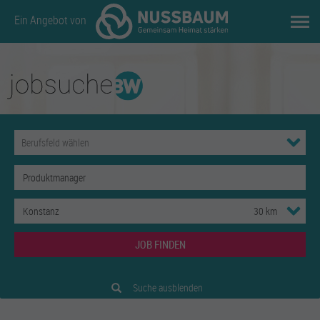
Ein Angebot von
JOB FINDEN
Suche ausblenden