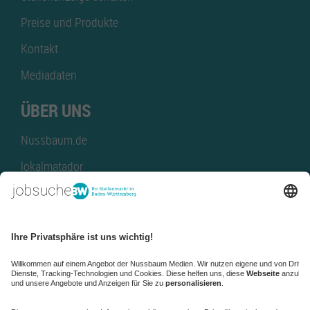
Preise und Produkte
Kontakt
Mediadaten
ÜBER UNS
Nussbaum.de
lokalmatador
kaufinBW
Nussbaum Club
NussbaumID
Nussbaum Medien