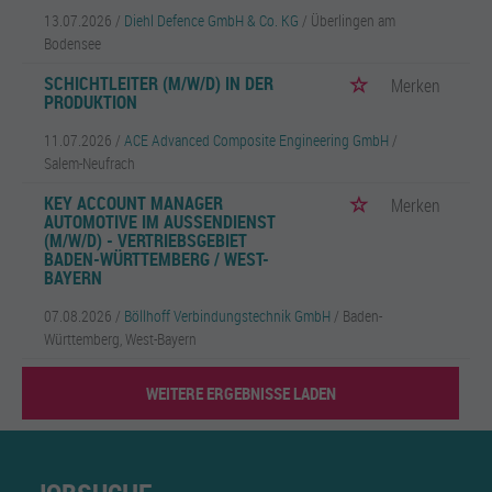
13.07.2026 /
Diehl Defence GmbH & Co. KG
/ Überlingen am
Bodensee
SCHICHTLEITER (M/W/D) IN DER
Merken
PRODUKTION
11.07.2026 /
ACE Advanced Composite Engineering GmbH
/
Salem-Neufrach
KEY ACCOUNT MANAGER
Merken
AUTOMOTIVE IM AUSSENDIENST (
M/W/D) - VERTRIEBSGEBIET B
ADEN-WÜRTTEMBERG / WEST-B
AYERN
07.08.2026 /
Böllhoff Verbindungstechnik GmbH
/ Baden-
Württemberg, West-Bayern
WEITERE ERGEBNISSE LADEN