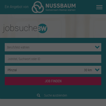
Ein Angebot von
JOB FINDEN
Suche ausblenden