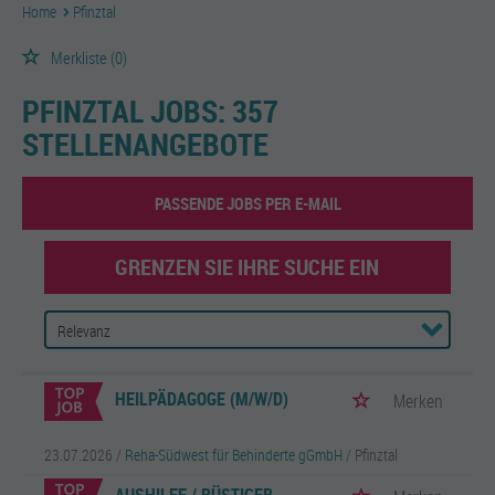
Home
Pfinztal
Merkliste
(0)
PFINZTAL JOBS:
357
STELLENANGEBOTE
PASSENDE JOBS PER E-MAIL
GRENZEN SIE IHRE SUCHE EIN
HEILPÄDAGOGE (M/W/D)
Merken
23.07.2026 /
Reha-Südwest für Behinderte gGmbH
/ Pfinztal