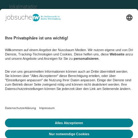
lokalmatador
kaufinBW
Nussbaum Club
NussbaumID
Nussbaum Medien
de.jobble.org
AGB
Datenschutz
Datenschutz-Einstellungen ändern