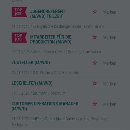
Asperg
JUGENDREFERENT
Merken
(M/W/D) TEILZEIT
01.08.2026 /
Evangelische Kirchengemeinde Tamm
/ Tamm
MITARBEITER FÜR DIE
Merken
PRODUKTION (M/W/D)
08.07.2026 /
Werner Sauter GmbH
/ Benningen am Neckar
ZUSTELLER (M/W/D)
Merken
07.08.2026 /
G.S. Vertriebs GmbH
/ Talheim
LESEHELFER (M/W/D)
Merken
06.08.2026 /
Baumann
/ Obersulm
CUSTOMER OPERATIONS MANAGER
Merken
(M/W/D)
07.08.2026 /
AllTerra Deutschland GmbH
/ Leipzig, Düsseldorf,
Backnang