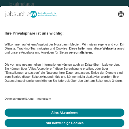
lokalmatador
kaufinBW
Nussbaum Club
NussbaumID
Nussbaum Medien
de.jobble.org
AGB
Datenschutz
Datenschutz-Einstellungen ändern