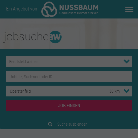
Ein Angebot von
JOB FINDEN
Suche ausblenden