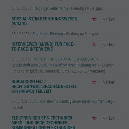
08.08.2026 /
Freiburger Verkehrs AG
/ Freiburg im Breisgau
SPEZIALIST/IN RECHNUNGSWESEN
Merken
(W/M/D)
08.08.2026 /
Erzdiözese Freiburg
/ Freiburg im Breisgau
INTERVIEWER (M/W/D) FÜR FACE-
Merken
TO-FACE-INTERVIEWS
08.08.2026 /
INSTITUT FÜR DEMOSKOPIE ALLENSBACH
Gesellschaft zum Studium der öffentlichen Meinung mbH
/ Bremen,
Freiburg im Breisgau, Nürnberg, Fürth (PLZ 90762), Würzburg
BÜROASSISTENZ /
Merken
RECHTSANWALTSFACHANGESTELLT
E/R (M/W/D) TEILZEIT
07.08.2026 /
VdK Sozialrechtsschutz gGmbH Baden-Württemberg
/
Lörrach
ELEKTRONIKER SPS-TECHNIKER
Merken
MESS- UND REGELTECHNIKER
KOMMUNIKATIONSELEKTRONIKER