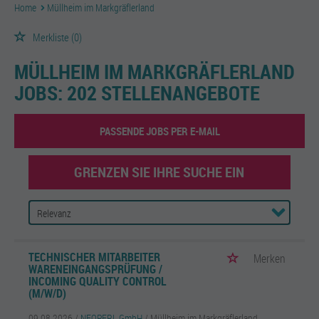
Home
Müllheim im Markgräflerland
Merkliste
(0)
MÜLLHEIM IM MARKGRÄFLERLAND
JOBS:
202 STELLENANGEBOTE
PASSENDE JOBS PER E-MAIL
GRENZEN SIE IHRE SUCHE EIN
TECHNISCHER MITARBEITER
Merken
WARENEINGANGSPRÜFUNG /
INCOMING QUALITY CONTROL
(M/W/D)
09.08.2026 /
NEOPERL GmbH
/ Müllheim im Markgräflerland