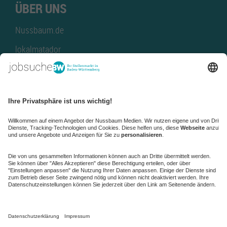
ÜBER UNS
Nussbaum.de
lokalmatador
kaufinBW
Nussbaum Club
NussbaumID
Nussbaum Medien
de.jobble.org
AGB