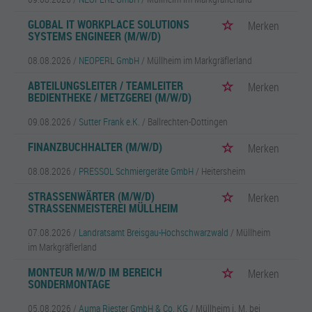
GLOBAL IT WORKPLACE SOLUTIONS
Merken
SYSTEMS ENGINEER (M/W/D)
08.08.2026 /
NEOPERL GmbH
/ Müllheim im Markgräflerland
ABTEILUNGSLEITER / TEAMLEITER
Merken
BEDIENTHEKE / METZGEREI (M/W/D)
09.08.2026 /
Sutter Frank e.K.
/ Ballrechten-Dottingen
FINANZBUCHHALTER (M/W/D)
Merken
08.08.2026 /
PRESSOL Schmiergeräte GmbH
/ Heitersheim
STRASSENWÄRTER (M/W/D) S
Merken
TRASSENMEISTEREI MÜLLHEIM
07.08.2026 /
Landratsamt Breisgau-Hochschwarzwald
/ Müllheim
im Markgräflerland
MONTEUR M/W/D IM BEREICH
Merken
SONDERMONTAGE
05.08.2026 /
Auma Riester GmbH & Co. KG
/ Müllheim i. M. bei