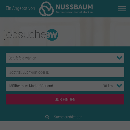
Ein Angebot von
JOB FINDEN
Suche ausblenden