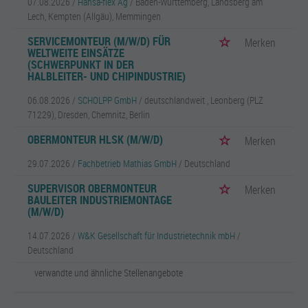
07.08.2026 /
Hansa-flex Ag
/ Baden-Württemberg, Landsberg am
Lech, Kempten (Allgäu), Memmingen
SERVICEMONTEUR (M/W/D) FÜR
Merken
WELTWEITE EINSÄTZE
(SCHWERPUNKT IN DER
HALBLEITER- UND CHIPINDUSTRIE)
06.08.2026 /
SCHOLPP GmbH
/ deutschlandweit , Leonberg (PLZ
71229), Dresden, Chemnitz, Berlin
OBERMONTEUR HLSK (M/W/D)
Merken
29.07.2026 /
Fachbetrieb Mathias GmbH
/ Deutschland
SUPERVISOR OBERMONTEUR
Merken
BAULEITER INDUSTRIEMONTAGE
(M/W/D)
14.07.2026 /
W&K Gesellschaft für Industrietechnik mbH
/
Deutschland
verwandte und ähnliche Stellenangebote