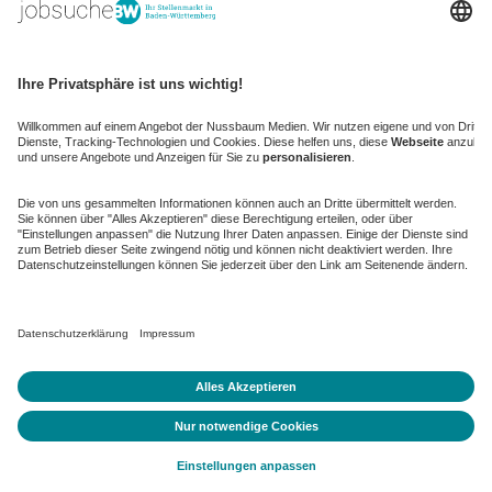
kaufinBW
Nussbaum Club
NussbaumID
Nussbaum Medien
de.jobble.org
AGB
Datenschutz
Datenschutz-Einstellungen ändern
Impressum