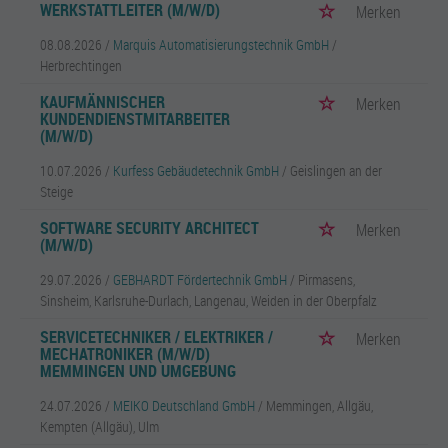
WERKSTATTLEITER (M/W/D)
Merken
08.08.2026 /
Marquis Automatisierungstechnik GmbH
/
Herbrechtingen
KAUFMÄNNISCHER
Merken
KUNDENDIENSTMITARBEITER
(M/W/D)
10.07.2026 /
Kurfess Gebäudetechnik GmbH
/ Geislingen an der
Steige
SOFTWARE SECURITY ARCHITECT
Merken
(M/W/D)
29.07.2026 /
GEBHARDT Fördertechnik GmbH
/ Pirmasens,
Sinsheim, Karlsruhe-Durlach, Langenau, Weiden in der Oberpfalz
SERVICETECHNIKER / ELEKTRIKER /
Merken
MECHATRONIKER (M/W/D)
MEMMINGEN UND UMGEBUNG
24.07.2026 /
MEIKO Deutschland GmbH
/ Memmingen, Allgäu,
Kempten (Allgäu), Ulm