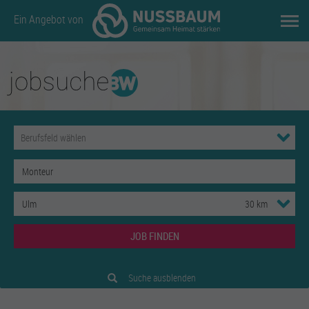
Ein Angebot von
JOB FINDEN
Suche ausblenden