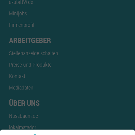
azubiBW.de
Minijobs
Firmenprofil
ARBEITGEBER
Stellenanzeige schalten
Preise und Produkte
Kontakt
Mediadaten
ÜBER UNS
Nussbaum.de
lokalmatador