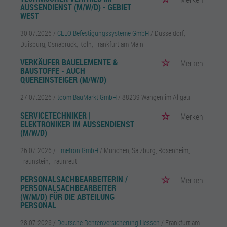
AUSSENDIENST (M/W/D) - GEBIET W
EST
30.07.2026 /
CELO Befestigungssysteme GmbH
/ Düsseldorf,
Duisburg, Osnabrück, Köln, Frankfurt am Main
VERKÄUFER BAUELEMENTE &
Merken
BAUSTOFFE - AUCH
QUEREINSTEIGER (M/W/D)
27.07.2026 /
toom BauMarkt GmbH
/ 88239 Wangen im Allgäu
SERVICETECHNIKER |
Merken
ELEKTRONIKER IM AUSSENDIENST (
M/W/D)
26.07.2026 /
Emetron GmbH
/ München, Salzburg, Rosenheim,
Traunstein, Traunreut
PERSONALSACHBEARBEITERIN /
Merken
PERSONALSACHBEARBEITER
(W/M/D) FÜR DIE ABTEILUNG
PERSONAL
28.07.2026 /
Deutsche Rentenversicherung Hessen
/ Frankfurt am