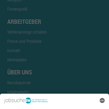
Firmenprofil
ARBEITGEBER
Stellenanzeige schalten
Preise und Produkte
Kontakt
Mediadaten
ÜBER UNS
Nussbaum.de
lokalmatador
kaufinBW