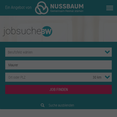
Ein Angebot von
JOB FINDEN
Suche ausblenden