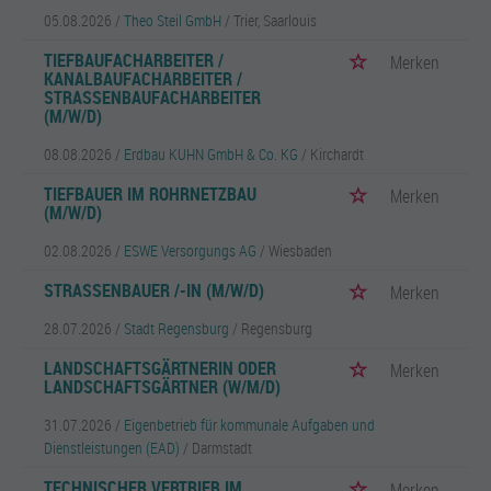
05.08.2026 /
Theo Steil GmbH
/ Trier, Saarlouis
TIEFBAUFACHARBEITER /
Merken
KANALBAUFACHARBEITER /
STRASSENBAUFACHARBEITER (
M/W/D)
08.08.2026 /
Erdbau KUHN GmbH & Co. KG
/ Kirchardt
TIEFBAUER IM ROHRNETZBAU
Merken
(M/W/D)
02.08.2026 /
ESWE Versorgungs AG
/ Wiesbaden
STRASSENBAUER /-IN (M/W/D)
Merken
28.07.2026 /
Stadt Regensburg
/ Regensburg
LANDSCHAFTSGÄRTNERIN ODER
Merken
LANDSCHAFTSGÄRTNER (W/M/D)
31.07.2026 /
Eigenbetrieb für kommunale Aufgaben und
Dienstleistungen (EAD)
/ Darmstadt
TECHNISCHER VERTRIEB IM
Merken