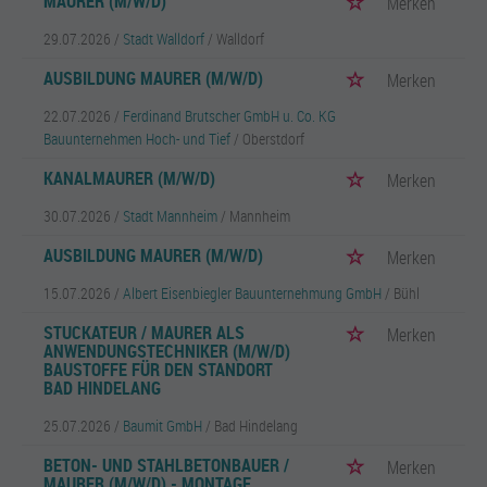
MAURER (M/W/D)
Merken
29.07.2026 /
Stadt Walldorf
/ Walldorf
AUSBILDUNG MAURER (M/W/D)
Merken
22.07.2026 /
Ferdinand Brutscher GmbH u. Co. KG
Bauunternehmen Hoch- und Tief
/ Oberstdorf
KANALMAURER (M/W/D)
Merken
30.07.2026 /
Stadt Mannheim
/ Mannheim
AUSBILDUNG MAURER (M/W/D)
Merken
15.07.2026 /
Albert Eisenbiegler Bauunternehmung GmbH
/ Bühl
STUCKATEUR / MAURER ALS
Merken
ANWENDUNGSTECHNIKER (M/W/D)
BAUSTOFFE FÜR DEN STANDORT
BAD HINDELANG
25.07.2026 /
Baumit GmbH
/ Bad Hindelang
BETON- UND STAHLBETONBAUER /
Merken
MAURER (M/W/D) - MONTAGE