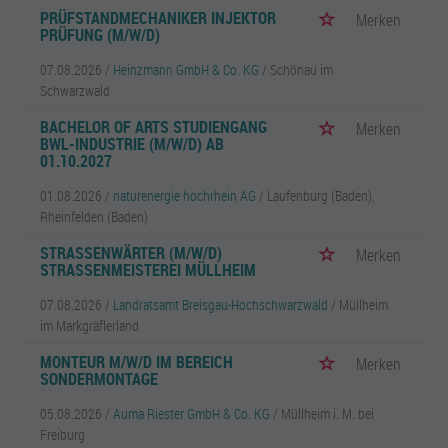
PRÜFSTANDMECHANIKER INJEKTOR
Merken
PRÜFUNG (M/W/D)
07.08.2026 /
Heinzmann GmbH & Co. KG
/ Schönau im
Schwarzwald
BACHELOR OF ARTS STUDIENGANG
Merken
BWL-INDUSTRIE (M/W/D) AB
01.10.2027
01.08.2026 /
naturenergie hochrhein AG
/ Laufenburg (Baden),
Rheinfelden (Baden)
STRASSENWÄRTER (M/W/D) S
Merken
TRASSENMEISTEREI MÜLLHEIM
07.08.2026 /
Landratsamt Breisgau-Hochschwarzwald
/ Müllheim
im Markgräflerland
MONTEUR M/W/D IM BEREICH
Merken
SONDERMONTAGE
05.08.2026 /
Auma Riester GmbH & Co. KG
/ Müllheim i. M. bei
Freiburg