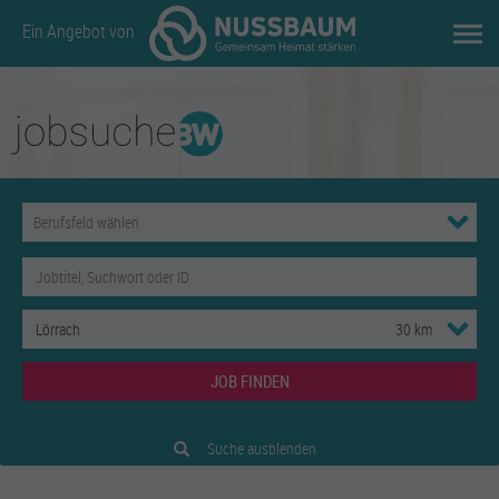
Ein Angebot von
JOB FINDEN
Suche ausblenden