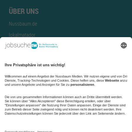
ÜBER UNS
Nussbaum.de
lokalmatador
kaufinBW
Nussbaum Club
NussbaumID
Nussbaum Medien
de.jobble.org