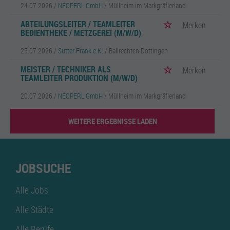
24.07.2026 /
NEOPERL GmbH
/ Müllheim im Markgräflerland
ABTEILUNGSLEITER / TEAMLEITER
Merken
BEDIENTHEKE / METZGEREI (M/W/D)
25.07.2026 /
Sutter Frank e.K.
/ Ballrechten-Dottingen
MEISTER / TECHNIKER ALS
Merken
TEAMLEITER PRODUKTION (M/W/D)
20.07.2026 /
NEOPERL GmbH
/ Müllheim im Markgräflerland
WEITERE ERGEBNISSE LADEN
JOBSUCHE
Alle Jobs
Alle Städte
Alle Berufe