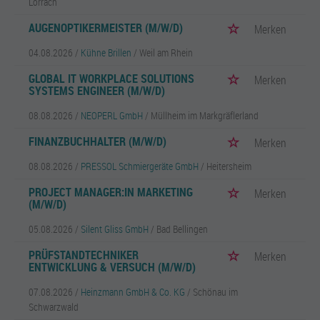
Lörrach
AUGENOPTIKERMEISTER (M/W/D)
Merken
04.08.2026 /
Kühne Brillen
/ Weil am Rhein
GLOBAL IT WORKPLACE SOLUTIONS
Merken
SYSTEMS ENGINEER (M/W/D)
08.08.2026 /
NEOPERL GmbH
/ Müllheim im Markgräflerland
FINANZBUCHHALTER (M/W/D)
Merken
08.08.2026 /
PRESSOL Schmiergeräte GmbH
/ Heitersheim
PROJECT MANAGER:IN MARKETING
Merken
(M/W/D)
05.08.2026 /
Silent Gliss GmbH
/ Bad Bellingen
PRÜFSTANDTECHNIKER
Merken
ENTWICKLUNG & VERSUCH (M/W/D)
07.08.2026 /
Heinzmann GmbH & Co. KG
/ Schönau im
Schwarzwald