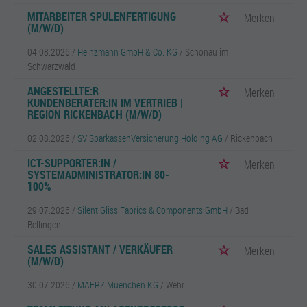
MITARBEITER SPULENFERTIGUNG
Merken
(M/W/D)
04.08.2026 /
Heinzmann GmbH & Co. KG
/ Schönau im
Schwarzwald
ANGESTELLTE:R
Merken
KUNDENBERATER:IN IM VERTRIEB |
REGION RICKENBACH (M/W/D)
02.08.2026 /
SV SparkassenVersicherung Holding AG
/ Rickenbach
ICT-SUPPORTER:IN /
Merken
SYSTEMADMINISTRATOR:IN 80-
100%
29.07.2026 /
Silent Gliss Fabrics & Components GmbH
/ Bad
Bellingen
SALES ASSISTANT / VERKÄUFER
Merken
(M/W/D)
30.07.2026 /
MAERZ Muenchen KG
/ Wehr