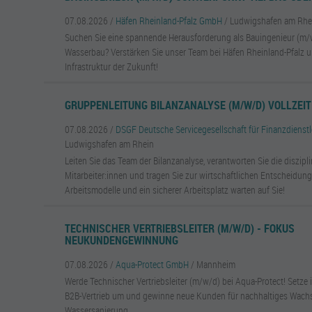
07.08.2026 /
Häfen Rheinland-Pfalz GmbH
/ Ludwigshafen am Rhe
Suchen Sie eine spannende Herausforderung als Bauingenieur (m/
Wasserbau? Verstärken Sie unser Team bei Häfen Rheinland-Pfalz un
Infrastruktur der Zukunft!
GRUPPENLEITUNG BILANZANALYSE (M/W/D) VOLLZEIT 
07.08.2026 /
DSGF Deutsche Servicegesellschaft für Finanzdienst
Ludwigshafen am Rhein
Leiten Sie das Team der Bilanzanalyse, verantworten Sie die diszip
Mitarbeiter:innen und tragen Sie zur wirtschaftlichen Entscheidung
Arbeitsmodelle und ein sicherer Arbeitsplatz warten auf Sie!
TECHNISCHER VERTRIEBSLEITER (M/W/D) - FOKUS
NEUKUNDENGEWINNUNG
07.08.2026 /
Aqua-Protect GmbH
/ Mannheim
Werde Technischer Vertriebsleiter (m/w/d) bei Aqua-Protect! Setze
B2B-Vertrieb um und gewinne neue Kunden für nachhaltiges Wach
Wassersanierung.