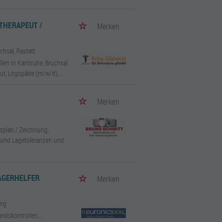
THERAPEUT /
Merken
chsal, Rastatt
llen in Karlsruhe, Bruchsal
ut, Logopäde (m/w/d);...
Merken
splan / Zeichnung;
 und Lagetoleranzen und
LAGERHELFER
Merken
erg
dskontrollen;...