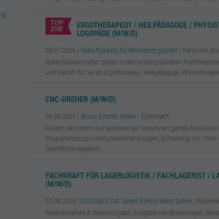
19)
ERGOTHERAPEUT / HEILPÄDAGOGE / PHYSIO
LOGOPÄDE (M/W/D)
08.07.2026 /
Reha-Südwest für Behinderte gGmbH
/ Karlsruhe, Bru
Reha-Südwest bietet Stellen in den Interdisziplinären Frühförderste
und Rastatt für Sie als Ergotherapeut, Heilpädagoge, Physiotherape
CNC-DREHER (M/W/D)
06.08.2026 /
Bruno Schmitt GmbH
/ Epfenbach
Rüsten, einrichten und bedienen der Maschinen gemäß Produktion
Programmierung unterschiedlicher Anlagen; Einhaltung von Form-
Oberflächenangaben;...
FACHKRAFT FÜR LAGERLOGISTIK / FACHLAGERIST / 
(M/W/D)
05.08.2026 /
EURONICS XXL Spiess Elektro Markt GmbH
/ Rauenb
Warenannahme & Warenausgabe; Ausgabe von Bestellungen; Bestan