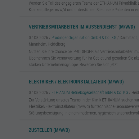
Werden Sie Teil des engagierten Teams der ETHIANUM Privatklinik 
Krankenpfleger m/w/d und unterstützen Sie unsere Patienten in 
VERTRIEBSMITARBEITER IM AUSSENDIENST (M/W/D)
07.08.2026 /
Prodinger Organisation GmbH & Co. KG
/ Darmstadt, 
Mannheim, Heidelberg
Nutzen Sie Ihre Chance bei PRODINGER als Vertriebsmitarbeiter im
Übernehmen Sie Verantwortung für Ihr Gebiet und gestalten Sie akti
starken Unternehmensgruppe. Bewerben Sie sich jetzt!
ELEKTRIKER / ELEKTROINSTALLATEUR (M/W/D)
07.08.2026 /
ETHIANUM Betriebsgesellschaft mbH & Co. KG
/ Hei
Zur Verstärkung unseres Teams in der Klinik ETHIANUM suchen wir
Elektriker/Elektroinstallateur (m/w/d) für technische Gebäudeverw
Störungsbeseitigung in einem modernen, hygienisch anspruchsvol
ZUSTELLER (M/W/D)