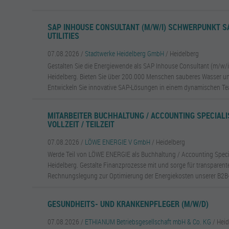
SAP INHOUSE CONSULTANT (M/W/I) SCHWERPUNKT SA
UTILITIES
07.08.2026 /
Stadtwerke Heidelberg GmbH
/ Heidelberg
Gestalten Sie die Energiewende als SAP Inhouse Consultant (m/w/i
Heidelberg. Bieten Sie über 200.000 Menschen sauberes Wasser un
Entwickeln Sie innovative SAP-Lösungen in einem dynamischen T
MITARBEITER BUCHHALTUNG / ACCOUNTING SPECIALI
VOLLZEIT / TEILZEIT
07.08.2026 /
LÖWE ENERGIE V GmbH
/ Heidelberg
Werde Teil von LÖWE ENERGIE als Buchhaltung / Accounting Specia
Heidelberg. Gestalte Finanzprozesse mit und sorge für transparente
Rechnungslegung zur Optimierung der Energiekosten unserer B2B
GESUNDHEITS- UND KRANKENPFLEGER (M/W/D)
07.08.2026 /
ETHIANUM Betriebsgesellschaft mbH & Co. KG
/ Hei