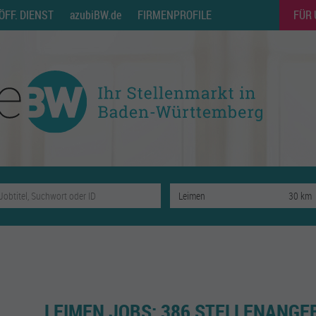
ÖFF. DIENST
azubiBW.de
FIRMENPROFILE
FÜR
LEIMEN JOBS:
386 STELLENANGE