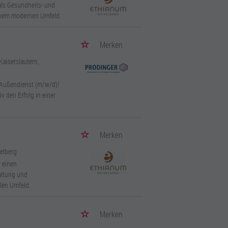
als Gesundheits- und
einem modernen Umfeld.
Merken
Kaiserslautern,
 Außendienst (m/w/d)!
v den Erfolg in einer
Merken
delberg
 einen
altung und
len Umfeld.
Merken