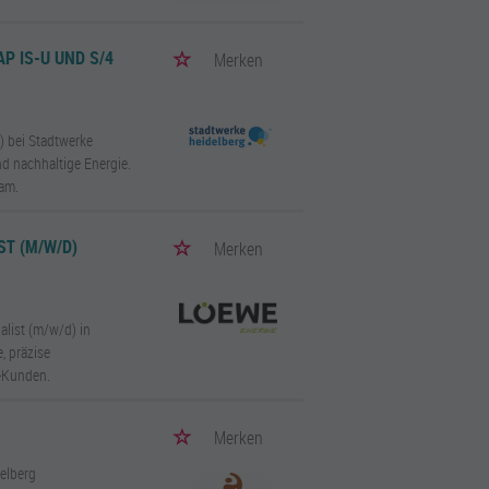
P IS-U UND S/4
Merken
) bei Stadtwerke
d nachhaltige Energie.
eam.
ST (M/W/D)
Merken
list (m/w/d) in
, präzise
-Kunden.
Merken
delberg