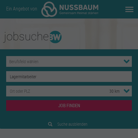
Ein Angebot von
JOB FINDEN
Suche ausblenden