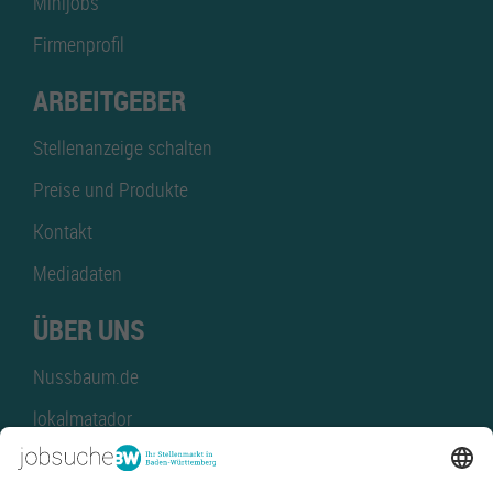
Minijobs
Firmenprofil
ARBEITGEBER
Stellenanzeige schalten
Preise und Produkte
Kontakt
Mediadaten
ÜBER UNS
Nussbaum.de
lokalmatador
kaufinBW