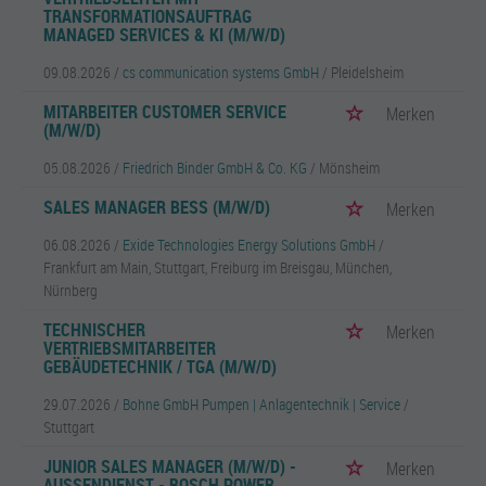
TRANSFORMATIONSAUFTRAG
MANAGED SERVICES & KI (M/W/D)
09.08.2026 /
cs communication systems GmbH
/ Pleidelsheim
MITARBEITER CUSTOMER SERVICE
Merken
(M/W/D)
05.08.2026 /
Friedrich Binder GmbH & Co. KG
/ Mönsheim
SALES MANAGER BESS (M/W/D)
Merken
06.08.2026 /
Exide Technologies Energy Solutions GmbH
/
Frankfurt am Main, Stuttgart, Freiburg im Breisgau, München,
Nürnberg
TECHNISCHER
Merken
VERTRIEBSMITARBEITER
GEBÄUDETECHNIK / TGA (M/W/D)
29.07.2026 /
Bohne GmbH Pumpen | Anlagentechnik | Service
/
Stuttgart
JUNIOR SALES MANAGER (M/W/D) -
Merken
AUSSENDIENST - BOSCH POWER T