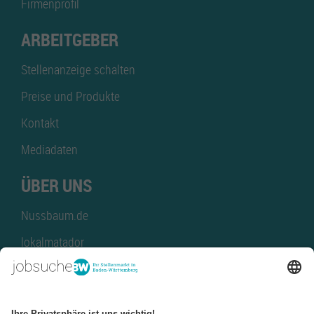
Firmenprofil
ARBEITGEBER
Stellenanzeige schalten
Preise und Produkte
Kontakt
Mediadaten
ÜBER UNS
Nussbaum.de
lokalmatador
kaufinBW
Nussbaum Club