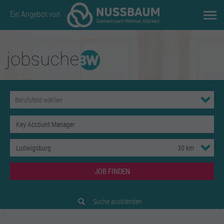
Ein Angebot von
JOB FINDEN
Suche ausblenden