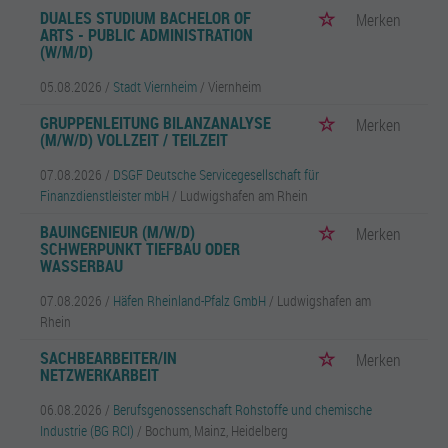
DUALES STUDIUM BACHELOR OF
Merken
ARTS - PUBLIC ADMINISTRATION
(W/M/D)
05.08.2026 /
Stadt Viernheim
/ Viernheim
GRUPPENLEITUNG BILANZANALYSE
Merken
(M/W/D) VOLLZEIT / TEILZEIT
07.08.2026 /
DSGF Deutsche Servicegesellschaft für
Finanzdienstleister mbH
/ Ludwigshafen am Rhein
BAUINGENIEUR (M/W/D)
Merken
SCHWERPUNKT TIEFBAU ODER
WASSERBAU
07.08.2026 /
Häfen Rheinland-Pfalz GmbH
/ Ludwigshafen am
Rhein
SACHBEARBEITER/IN
Merken
NETZWERKARBEIT
06.08.2026 /
Berufsgenossenschaft Rohstoffe und chemische
Industrie (BG RCI)
/ Bochum, Mainz, Heidelberg