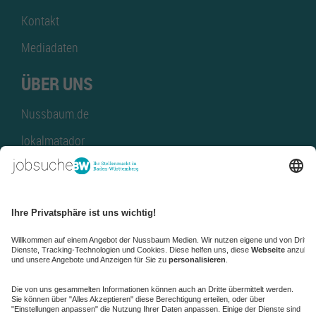
Kontakt
Mediadaten
ÜBER UNS
Nussbaum.de
lokalmatador
kaufinBW
Nussbaum Club
NussbaumID
Nussbaum Medien