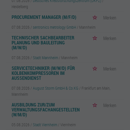
07.08.2026 /
Deutsches Krebsforschungszentrum (DKFZ)
/
Heidelberg
PROCUREMENT MANAGER (M/F/D)
Merken
07.08.2026 /
sentronics metrology GmbH
/ Mannheim
TECHNISCHER SACHBEARBEITER
Merken
PLANUNG UND BAULEITUNG
(M/W/D)
07.08.2026 /
Stadt Mannheim
/ Mannheim
SERVICETECHNIKER (M/W/D) FÜR
Merken
KOLBENKOMPRESSOREN IM
AUSSENDIENST
07.08.2026 /
August Storm GmbH & Co.KG
/ Frankfurt am Main,
Mannheim
AUSBILDUNG ZUR/ZUM
Merken
VERWALTUNGSFACHANGESTELLTEN
(W/M/D)
05.08.2026 /
Stadt Viernheim
/ Viernheim