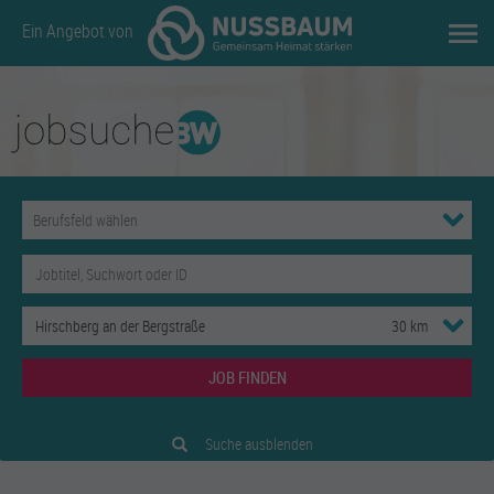
Ein Angebot von
JOB FINDEN
Suche ausblenden