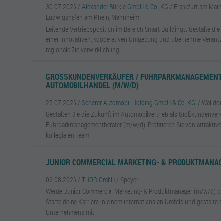
30.07.2026 /
Alexander Bürkle GmbH & Co. KG
/ Frankfurt am Mai
Ludwigshafen am Rhein, Mannheim
Leitende Vertriebsposition im Bereich Smart Buildings. Gestalte die
einer innovativen, kooperativen Umgebung und übernehme Verant
regionale Zielverwirklichung.
GROSSKUNDENVERKÄUFER / FUHRPARKMANAGEMENTB
UTOMOBILHANDEL (M/W/D)
25.07.2026 /
Scherer Automobil Holding GmbH & Co. KG'
/ Walldo
Gestalten Sie die Zukunft im Automobilvertrieb als Großkundenverk
Fuhrparkmanagementberater (m/w/d). Profitieren Sie von attrakti
kollegialen Team.
JUNIOR COMMERCIAL MARKETING- & PRODUKTMANAG
06.08.2026 /
THOR GmbH
/ Speyer
Werde Junior Commercial Marketing- & Produktmanager (m/w/d) b
Starte deine Karriere in einem internationalen Umfeld und gestalte 
Unternehmens mit!