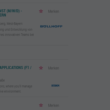
 (M/W/D) - V
Merken
YERN
berg, West-Bayern
uung und Entwicklung von
nes innovativen Teams bei
APPLICATIONS (F1 /
Merken
raße
ions, where you'll manage
tive environment.
Merken