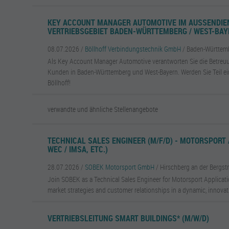
KEY ACCOUNT MANAGER AUTOMOTIVE IM AUSSENDIENST
ERTRIEBSGEBIET BADEN-WÜRTTEMBERG / WEST-BA
08.07.2026 /
Böllhoff Verbindungstechnik GmbH
/ Baden-Württem
Als Key Account Manager Automotive verantworten Sie die Betre
Kunden in Baden-Württemberg und West-Bayern. Werden Sie Teil ei
Böllhoff!
verwandte und ähnliche Stellenangebote
TECHNICAL SALES ENGINEER (M/F/D) - MOTORSPORT 
WEC / IMSA, ETC.)
28.07.2026 /
SOBEK Motorsport GmbH
/ Hirschberg an der Bergst
Join SOBEK as a Technical Sales Engineer for Motorsport Applicat
market strategies and customer relationships in a dynamic, innova
VERTRIEBSLEITUNG SMART BUILDINGS* (M/W/D)