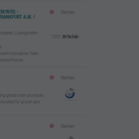
/W/D) - L
Merken
NKFURT A.M. / W
iesbaden, Ludwigshafen
en
 einem innovativen Team
sbedürfnissen.
Merken
ting global order processes
rtunities for growth and
Merken