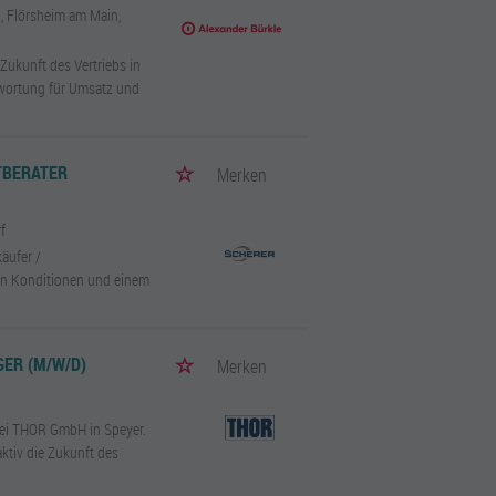
n, Flörsheim am Main,
 Zukunft des Vertriebs in
wortung für Umsatz und
ERATER A
Merken
rf
äufer /
ven Konditionen und einem
ER (M/W/D)
Merken
ei THOR GmbH in Speyer.
aktiv die Zukunft des