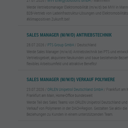
27.07.2026 /
MVV EnergySolutions GmbH
/ Mannheim
Werde Vertriebsmanager Elektromobilität (m/w/d) bei MVV in Mannh
B2B-Vertrieb von Ladeinfrastruktur-Lösungen und Elektromobilitäts
#klimapositiven Zukunft bei!
SALES MANAGER (M/W/D) ANTRIEBSTECHNIK
28.07.2026 /
PTS Group GmbH
/ Deutschland
Werde Sales Manager (m/w/d) Antriebstechnik bei PTS und entwickl
Vertriebsgebiet, akquiriere Neukunden und baue bestehende Bezie
flexibles Arbeitsumfeld und attraktive Benefits!
SALES MANAGER (M/W/D) VERKAUF POLYMERE
23.07.2026 /
ORLEN Unipetrol Deutschland GmbH
/ Frankfurt am 
Frankfurt am Main, Home-Office bundesweit
Werde Teil des Sales Teams von ORLEN Unipetrol Deutschland und
Verkauf von Polymeren in der DACH-Region. Gestalten Sie aktiv di
Beziehungen zu Kunden in einem unterstützenden Team.