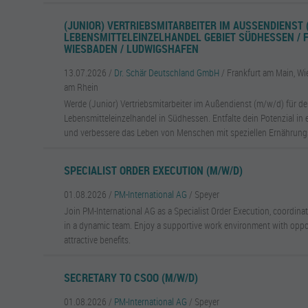
(JUNIOR) VERTRIEBSMITARBEITER IM AUSSENDIENST (M
EBENSMITTELEINZELHANDEL GEBIET SÜDHESSEN / FRA
IESBADEN / LUDWIGSHAFEN
13.07.2026 /
Dr. Schär Deutschland GmbH
/ Frankfurt am Main, W
am Rhein
Werde (Junior) Vertriebsmitarbeiter im Außendienst (m/w/d) für d
Lebensmitteleinzelhandel in Südhessen. Entfalte dein Potenzial in
und verbessere das Leben von Menschen mit speziellen Ernährung
SPECIALIST ORDER EXECUTION (M/W/D)
01.08.2026 /
PM-International AG
/ Speyer
Join PM-International AG as a Specialist Order Execution, coordina
in a dynamic team. Enjoy a supportive work environment with oppo
attractive benefits.
SECRETARY TO CSOO (M/W/D)
01.08.2026 /
PM-International AG
/ Speyer