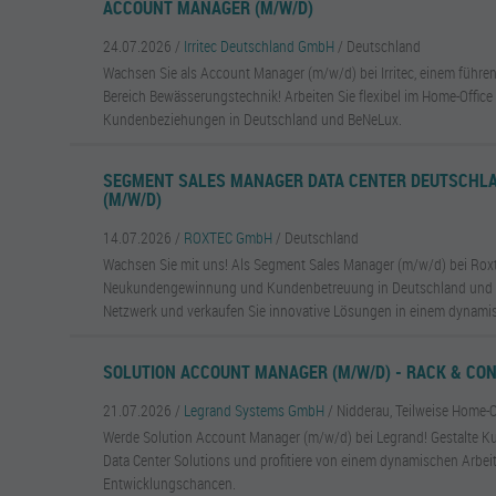
ACCOUNT MANAGER (M/W/D)
24.07.2026 /
Irritec Deutschland GmbH
/ Deutschland
Wachsen Sie als Account Manager (m/w/d) bei Irritec, einem führ
Bereich Bewässerungstechnik! Arbeiten Sie flexibel im Home-Office 
Kundenbeziehungen in Deutschland und BeNeLux.
SEGMENT SALES MANAGER DATA CENTER DEUTSCHLA
(M/W/D)
14.07.2026 /
ROXTEC GmbH
/ Deutschland
Wachsen Sie mit uns! Als Segment Sales Manager (m/w/d) bei Roxt
Neukundengewinnung und Kundenbetreuung in Deutschland und Ös
Netzwerk und verkaufen Sie innovative Lösungen in einem dynami
SOLUTION ACCOUNT MANAGER (M/W/D) - RACK & CO
21.07.2026 /
Legrand Systems GmbH
/ Nidderau, Teilweise Home-O
Werde Solution Account Manager (m/w/d) bei Legrand! Gestalte K
Data Center Solutions und profitiere von einem dynamischen Arbe
Entwicklungschancen.