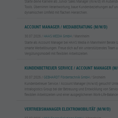
Starte deine Karriere als Junior Sales Manager (m/w/d) im Außend
Tools. Übernimm Verantwortung, baue Kundenbeziehungen auf und
dynamischen Umfeld mit flachen Hierarchien.
ACCOUNT MANAGER / MEDIABERATUNG (M/W/D)
30.07.2026 /
HAAS MEDIA GmbH
/ Mannheim
Starte als Account Manager bei HAAS Media in Mannheim! Berate 
smarte Werbelösungen. Freue dich auf ein unterstützendes Team un
Vergütungsmodell mit flexiblen Arbeitszeiten.
KUNDENBETREUER SERVICE / ACCOUNT MANAGER (M/
30.07.2026 /
GEBHARDT Fördertechnik GmbH
/ Sinsheim
Kundenbetreuer Service / Account Manager (m/w/d) gesucht! Unt
Intralogistics Group bei der Betreuung und Entwicklung von Servic
flexiblen Arbeitszeiten und einer ausgeglichenen Work-Life-Balance
VERTRIEBSMANAGER ELEKTROMOBILITÄT (M/W/D)