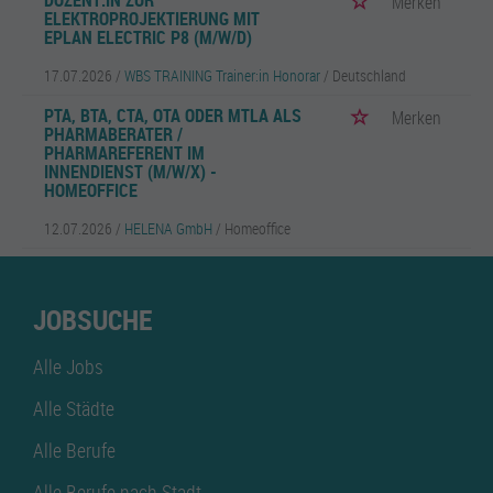
DOZENT:IN ZUR
Merken
ELEKTROPROJEKTIERUNG MIT
EPLAN ELECTRIC P8 (M/W/D)
17.07.2026 /
WBS TRAINING Trainer:in Honorar
/ Deutschland
PTA, BTA, CTA, OTA ODER MTLA ALS
Merken
PHARMABERATER /
PHARMAREFERENT IM
INNENDIENST (M/W/X) -
HOMEOFFICE
12.07.2026 /
HELENA GmbH
/ Homeoffice
JOBSUCHE
Alle Jobs
Alle Städte
Alle Berufe
Alle Berufe nach Stadt