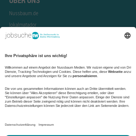
ÜBER UNS
Nussbaum.de
lokalmatador
kaufinBW
Nussbaum Club
NussbaumID
Nussbaum Medien
de.jobble.org
AGB