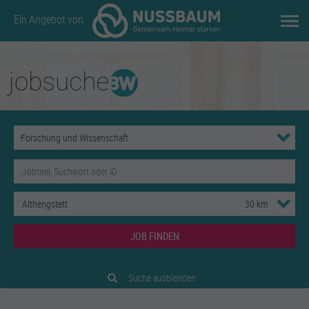
Ein Angebot von
JOB FINDEN
Suche ausblenden